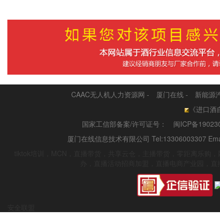
CAAC无人机人力资源网
-
厦门在线
-
新能源
《进口酒自
国家工信部备案/许可证号：
闽ICP备19023
厦门在线信息技术有限公司 Tel:13306003307 Emai
tiktok培训，MCN，直播带货，共享云仓，主播带货，零距离乐
办，直播活动招商加盟，直播电商产业园，直
安全联盟