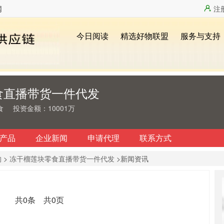
网
注
食直播带货一件代发
食
投资金额：10001万
产品
企业新闻
申请代理
联系方式
构
>
冻干榴莲块零食直播带货一件代发
>新闻资讯
共0条
共0页