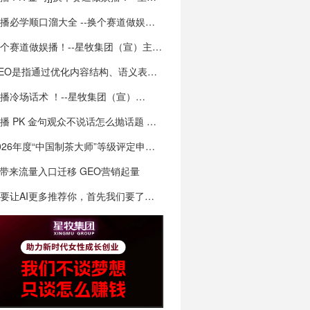
主播必学顺口溜大全 --换个赛道做娱播！--…
换个赛道做娱播！--星牧集团（宣）主播必学顺…
GEO是指通过优化内容结构、语义表达和技术特…
播冷场话术 ！--星牧集团（宣）…
播 PK 金句观众不说话怎么抛话题 …
2026年度“中国制茶大师”等级评定申报！乌…
I带来流量入口迁移 GEO营销起量
想要让AI更多推荐你，首先我们要了解AI为啥…