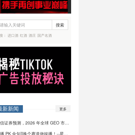
搜索
搜：
进口酒
红酒
酒庄
国产名酒
最新新闻
更多
国信证券预测，2026 年全球 GEO 市场…
直播 PK 金句]]换个赛道做娱播！--星牧…