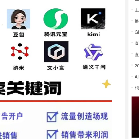
直
直
A