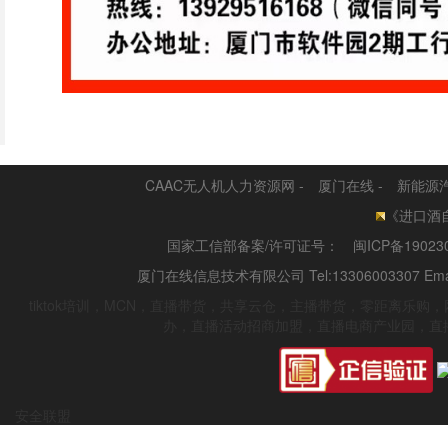
CAAC无人机人力资源网
-
厦门在线
-
新能源
《进口酒自
国家工信部备案/许可证号：
闽ICP备19023
厦门在线信息技术有限公司 Tel:13306003307 Emai
tiktok培训，MCN，直播带货，共享云仓，主播带货，零距离乐
办，直播活动招商加盟，直播电商产业园，直
安全联盟