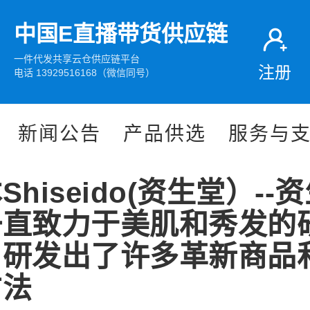
中国E直播带货供应链
一件代发共享云仓供应链平台
注册
电话 13929516168（微信同号）
新闻公告
产品供选
服务与
Shiseido(资生堂）--
一直致力于美肌和秀发的
，研发出了许多革新商品
方法