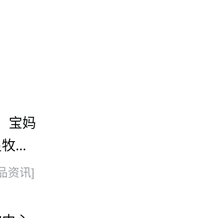
，宝妈
星牧娱
品资讯]