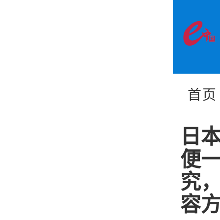
首页
日本
便
究
容