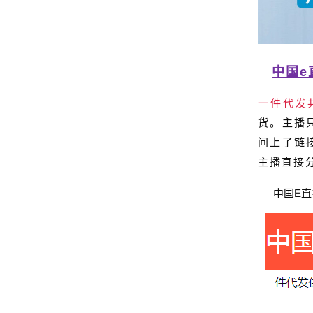
中国e
一件代发
货。主播
间上了链
主播直接
中国
E
直