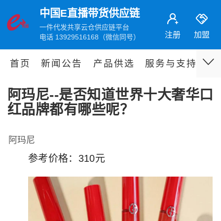
中国E直播带货供应链
一件代发共享云仓供应链平台
注册
加盟
电话 13929516168（微信同号）
首页
新闻公告
产品供选
服务与支持
伙
阿玛尼--是否知道世界十大奢华口
红品牌都有哪些呢？
阿玛尼
参考价格：310元