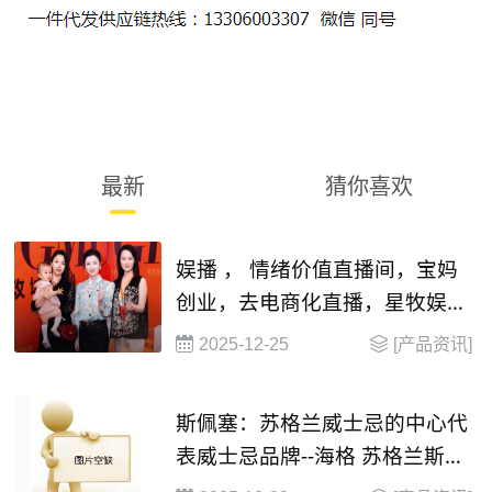
最新
猜你喜欢
娱播 ， 情绪价值直播间，宝妈
创业，去电商化直播，星牧娱播
mcn , 13338450520
2025-12-25
[产品资讯]
斯佩塞：苏格兰威士忌的中心代
表威士忌品牌--海格 苏格兰斯佩
塞单一麦芽威士忌