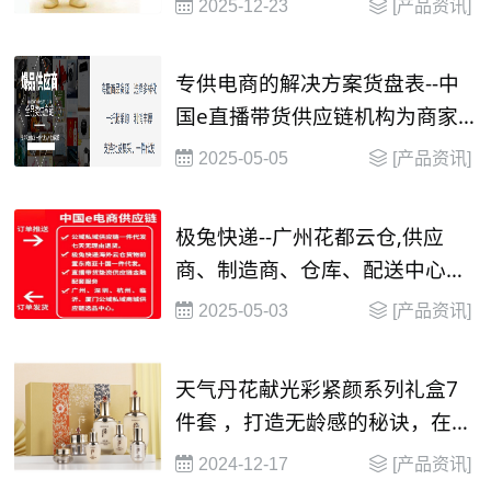
2025-12-23
[产品资讯]
专供电商的解决方案货盘表--中
国e直播带货供应链机构为商家
提供
2025-05-05
[产品资讯]
极兔快递--广州花都云仓,供应
商、制造商、仓库、配送中心和
渠道商等构成的物流网络，还整
2025-05-03
[产品资讯]
合了商流、资金流、信息流、物
流等
天气丹花献光彩紧颜系列礼盒7
件套 ，打造无龄感的秘诀，在这
里！
2024-12-17
[产品资讯]