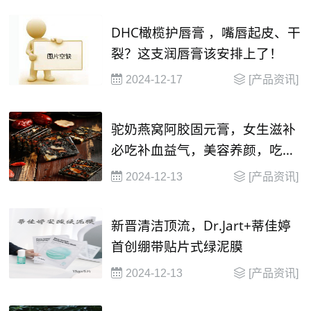
​DHC橄榄护唇膏 ，嘴唇起皮、干
裂？这支润唇膏该安排上了！
2024-12-17
[产品资讯]
驼奶燕窝阿胶固元膏，女生滋补
必吃补血益气，美容养颜，吃出
健康好气色
2024-12-13
[产品资讯]
新晋清洁顶流，Dr.Jart+蒂佳婷
首创绷带贴片式绿泥膜
2024-12-13
[产品资讯]