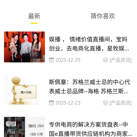
最新
猜你喜欢
娱播 ， 情绪价值直播间，宝妈
创业，去电商化直播，星牧娱播
mcn , 13338450520
2025-12-25
[产品资讯]
斯佩塞：苏格兰威士忌的中心代
表威士忌品牌--海格 苏格兰斯佩
塞单一麦芽威士忌
2025-12-23
[产品资讯]
专供电商的解决方案货盘表--中
国e直播带货供应链机构为商家