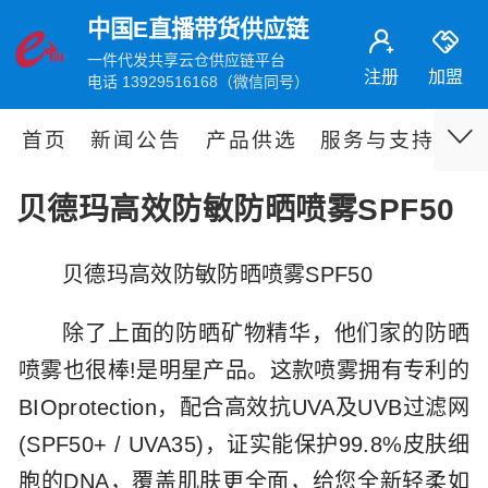
中国E直播带货供应链
一件代发共享云仓供应链平台
注册
加盟
电话 13929516168（微信同号）
首页
新闻公告
产品供选
服务与支持
伙
贝德玛高效防敏防晒喷雾SPF50
贝德玛高效防敏防晒喷雾SPF50
除了上面的防晒矿物精华，他们家的防晒
喷雾也很棒!是明星产品。这款喷雾拥有专利的
BIOprotection，配合高效抗UVA及UVB过滤网
(SPF50+ / UVA35)，证实能保护99.8%皮肤细
胞的DNA，覆盖肌肤更全面，给您全新轻柔如