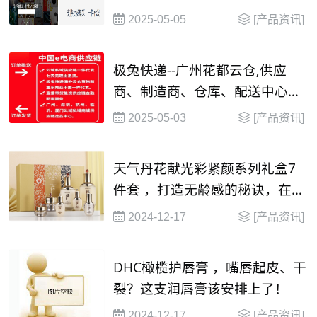
提供
2025-05-05
[产品资讯]
极兔快递--广州花都云仓,供应
商、制造商、仓库、配送中心和
渠道商等构成的物流网络，还整
2025-05-03
[产品资讯]
合了商流、资金流、信息流、物
流等
天气丹花献光彩紧颜系列礼盒7
件套 ，打造无龄感的秘诀，在这
里！
2024-12-17
[产品资讯]
​DHC橄榄护唇膏 ，嘴唇起皮、干
裂？这支润唇膏该安排上了！
2024-12-17
[产品资讯]