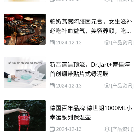
驼奶燕窝阿胶固元膏，女生滋补
必吃补血益气，美容养颜，吃出
健康好气色
2024-12-13
[产品资讯]
新晋清洁顶流，Dr.Jart+蒂佳婷
首创绷带贴片式绿泥膜
2024-12-13
[产品资讯]
德国百年品牌 德世朗1000ML小
幸运系列保温壶
2024-12-13
[产品资讯]