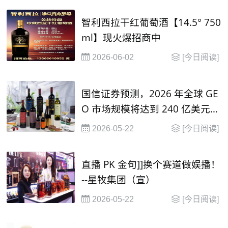
智利西拉干红葡萄酒【14.5° 750
ml】现火爆招商中
2026-06-02
[今日阅读]
国信证券预测，2026 年全球 GE
O 市场规模将达到 240 亿美元，
并在2030年有望达到 1000 亿美
2026-05-22
[今日阅读]
元
直播 PK 金句]]换个赛道做娱播！
--星牧集团（宣）
2026-05-22
[今日阅读]