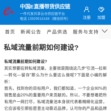
中国E直播带货供应链
一件代发共享云仓供应链平台
注册
加盟
电话 13929516168（微信同号）
首页
新闻公告
产品供选
服务与支持
伙
私域流量前期如何建设?
私域流量前期如何建设?
其实想要玩转私域流量，主要就是围绕这几步“引流—拉新
—转化—留存”那么为什么要这么做呢?下面是小编的解
析：
首先，找到你的目标用户，我们都知道，一个企业80%的
销售是由20%的重要用户来贡献的。所以，不要想着把所
有用户一网打尽，私域流量池本身就代表着精细化运营，
它应该吸引那些愿意主动靠近品牌，认可你的产品和品牌