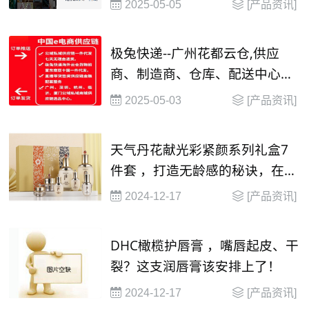
2025-05-05
[产品资讯]
极兔快递--广州花都云仓,供应
商、制造商、仓库、配送中心和
渠道商等构成的物流网络，还整
2025-05-03
[产品资讯]
合了商流、资金流、信息流、物
流等
天气丹花献光彩紧颜系列礼盒7
件套 ，打造无龄感的秘诀，在这
里！
2024-12-17
[产品资讯]
​DHC橄榄护唇膏 ，嘴唇起皮、干
裂？这支润唇膏该安排上了！
2024-12-17
[产品资讯]