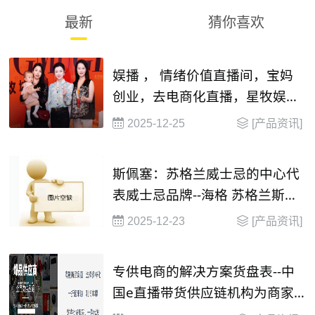
最新
猜你喜欢
娱播 ， 情绪价值直播间，宝妈
创业，去电商化直播，星牧娱播
mcn , 13338450520
2025-12-25
[产品资讯]
斯佩塞：苏格兰威士忌的中心代
表威士忌品牌--海格 苏格兰斯佩
塞单一麦芽威士忌
2025-12-23
[产品资讯]
专供电商的解决方案货盘表--中
国e直播带货供应链机构为商家
提供