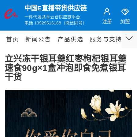
中国E直播带货供应链
一件代发共享云仓供应链平台
注册
加盟
电话 13929516168（微信同号）
首页
新闻公告
产品供选
服务与支持
伙
立兴冻干银耳羹红枣枸杞银耳羹
速食90g×1盒冲泡即食免煮银耳
干货