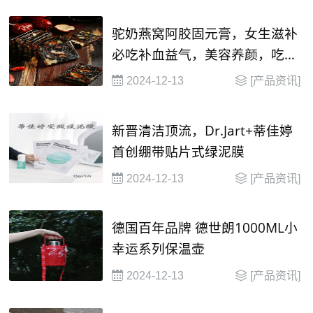
驼奶燕窝阿胶固元膏，女生滋补
必吃补血益气，美容养颜，吃出
健康好气色
2024-12-13
[产品资讯]
新晋清洁顶流，Dr.Jart+蒂佳婷
首创绷带贴片式绿泥膜
2024-12-13
[产品资讯]
德国百年品牌 德世朗1000ML小
幸运系列保温壶
2024-12-13
[产品资讯]