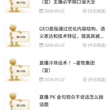
（宣）主播必学顺口溜大全
2026-05-22
[今日阅读]
GEO是指通过优化内容结构、语
义表达和技术特征，提高其被大
语言模型（
2026-05-22
[今日阅读]
直播冷场话术 ！--星牧集团
（宣）
2026-05-22
[今日阅读]
直播 PK 金句观众不说话怎么抛
话题