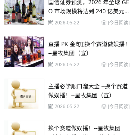
国信证券预测，2026 年全球 GE
O 市场规模将达到 240 亿美元，
并在2030年有望达到 1000 亿美
2026-05-22
[今日阅读]
元
直播 PK 金句]]换个赛道做娱播！
--星牧集团（宣）
2026-05-22
[今日阅读]
主播必学顺口溜大全 --换个赛道
做娱播！--星牧集团（宣）
2026-05-22
[今日阅读]
换个赛道做娱播！--星牧集团