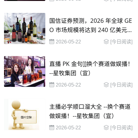
国信证券预测，2026 年全球 GE
O 市场规模将达到 240 亿美元，
并在2030年有望达到 1000 亿美
2026-05-22
[今日阅读]
元
直播 PK 金句]]换个赛道做娱播！
--星牧集团（宣）
2026-05-22
[今日阅读]
主播必学顺口溜大全 --换个赛道
做娱播！--星牧集团（宣）
2026-05-22
[今日阅读]