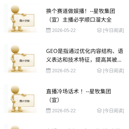
换个赛道做娱播！--星牧集团
（宣）主播必学顺口溜大全
2026-05-22
[今日阅读]
GEO是指通过优化内容结构、语
义表达和技术特征，提高其被大
语言模型（
2026-05-22
[今日阅读]
直播冷场话术 ！--星牧集团
（宣）
2026-05-22
[今日阅读]