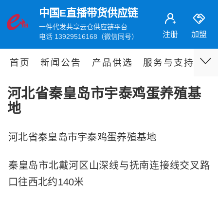
中国E直播带货供应链
一件代发共享云仓供应链平台
注册
加盟
电话 13929516168（微信同号）
首页
新闻公告
产品供选
服务与支持
伙
河北省秦皇岛市宇泰鸡蛋养殖基
地
河北省秦皇岛市宇泰鸡蛋养殖基地
秦皇岛市北戴河区山深线与抚南连接线交叉路
口往西北约140米