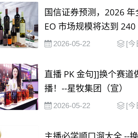
国信证券预测，2026 年
EO 市场规模将达到 240
元，并在2030年有望达到
2026-05-22
[今
0 亿美元
直播 PK 金句]]换个赛道
播！--星牧集团（宣）
2026-05-22
[今
主播必学顺口溜大全 --