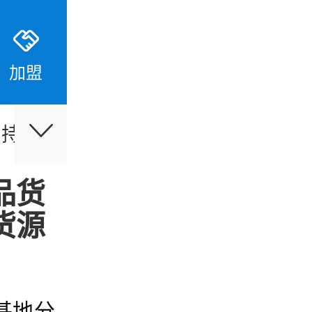
加盟
支持
伙伴合作
最新活动
品货
货源
基地分