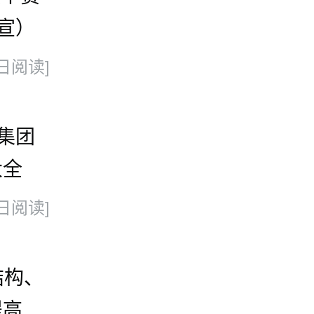
宣）
日阅读]
集团
大全
日阅读]
结构、
提高其