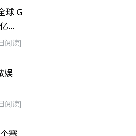
全球 G
 亿美
 100
日阅读]
做娱
日阅读]
换个赛