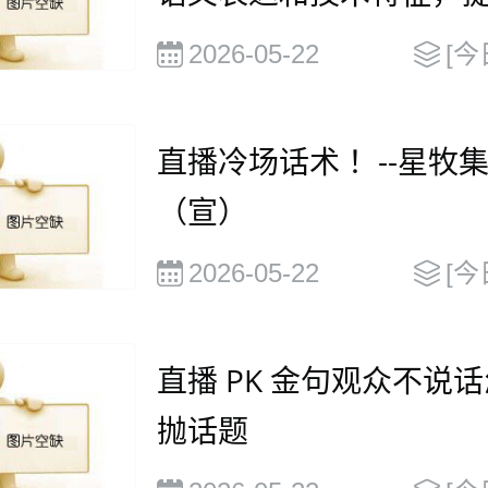
被大语言模型（
2026-05-22
[今
直播冷场话术 ！--星牧
（宣）
2026-05-22
[今
直播 PK 金句观众不说
抛话题