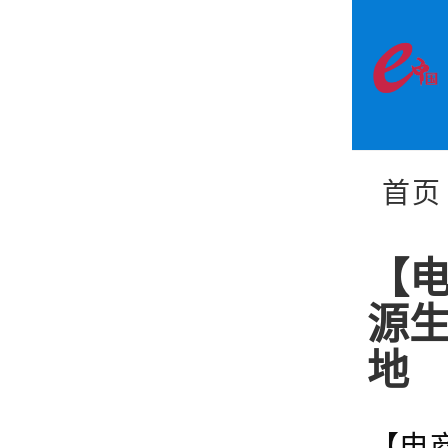
首页
【
源
地
【电