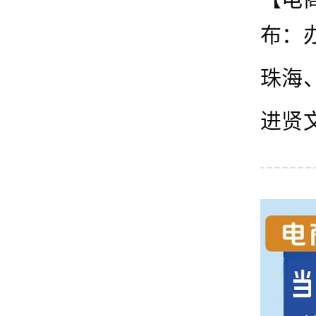
布：
珠海
进贤