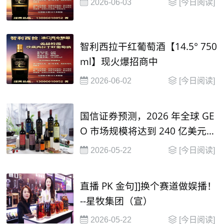
2026-06-03
[今日阅读]
智利西拉干红葡萄酒【14.5° 750
ml】现火爆招商中
2026-06-02
[今日阅读]
国信证券预测，2026 年全球 GE
O 市场规模将达到 240 亿美元，
并在2030年有望达到 1000 亿美
2026-05-22
[今日阅读]
元
直播 PK 金句]]换个赛道做娱播！
--星牧集团（宣）
2026-05-22
[今日阅读]