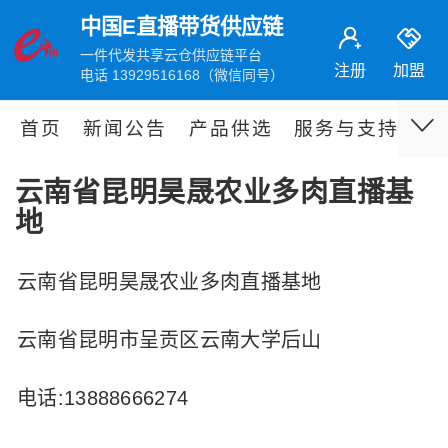
中国E直播带货供应链
一件代发共享云仓供应链平台
注册
加盟
电话 13929516168（微信同号）
首页
新闻公告
产品供选
服务与支持
伙
云南省昆明昊晟农业多肉直播基
地
云南省昆明昊晟农业多肉直播基地
云南省昆明市呈贡区云南大学后山
电话:13888666274