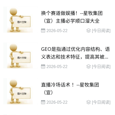
换个赛道做娱播！--星牧集团
（宣）主播必学顺口溜大全
2026-05-22
[今日阅读]
GEO是指通过优化内容结构、语
义表达和技术特征，提高其被大
语言模型（
2026-05-22
[今日阅读]
直播冷场话术 ！--星牧集团
（宣）
2026-05-22
[今日阅读]