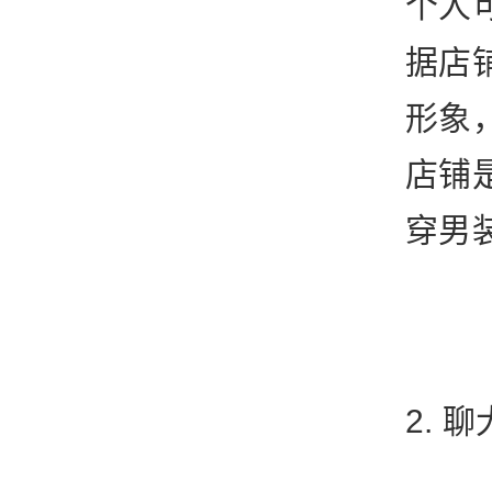
个人
据店
形象
店铺
穿男
2. 