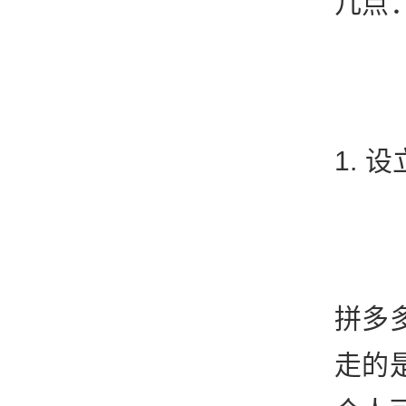
几点
1. 
拼多
走的