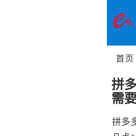
首页
拼
需
拼多