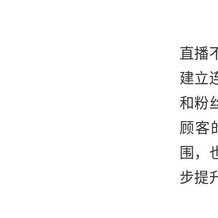
直播
建立
和粉
顾客
围，
步提