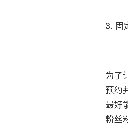
3. 
为了
预约
最好
粉丝