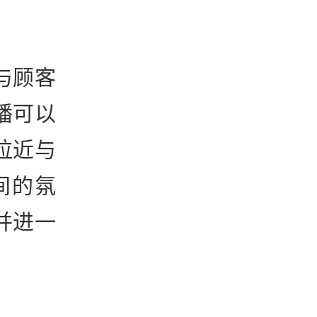
与顾客
播可以
拉近与
间的氛
并进一