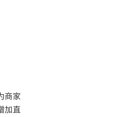
。
为商家
增加直