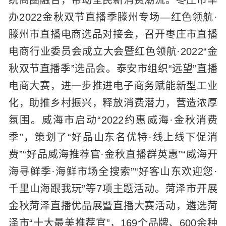
统商圈融合，带动全民新消费潮流。枣庄市举
办2022金秋双节直播季滕州专场—红色领航·
滕州市直播电商选品对接会，召开枣庄市直播
电商行业委员会成立大会暨红色领航·2022“金
秋双节直播季”选品会。泰安市组织“远望”直播
电商大赛，进一步推进电子商务赋能新型工业
化，助推乡村振兴，释放消费潜力，营造浓厚
氛围。威海市启动“2022约惠威海·金秋消费
季”，策划了“好品山东名优特·线上线下促消
费”“好品威海推荐官·金秋直播群英惠”“威海开
海寻鲜季·海鲜市场全搜索”“好客山东欢迎您·
千里山海跟我玩”等7项主题活动。菏泽市开展
金秋菏泽直播优品展暨直播大赛活动，遴选菏
泽市“十大最美推荐官”，169个品牌、600余种