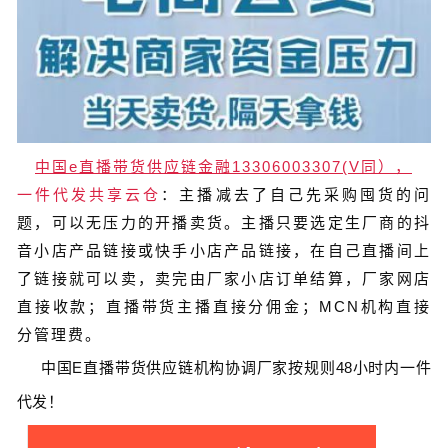
中国e直播带货供应链金融13306003307(V同），
一件代发共享云仓
：主播减去了自己先采购囤货的问
题，可以无压力的开播卖货。主播只要选定生厂商的抖
音小店产品链接或快手小店产品链接，在自己直播间上
了链接就可以卖，卖完由厂家小店订单结算，厂家网店
直接收款；直播带货主播直接分佣金；MCN机构直接
分管理费。
中国
E
直播带货
供应链
机构协调厂家按规则
48
小时内一件
代发！