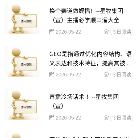
换个赛道做娱播！--星牧集团
（宣）主播必学顺口溜大全
2026-05-22
[今日阅读]
GEO是指通过优化内容结构、语
义表达和技术特征，提高其被大
语言模型（
2026-05-22
[今日阅读]
直播冷场话术 ！--星牧集团
（宣）
2026-05-22
[今日阅读]