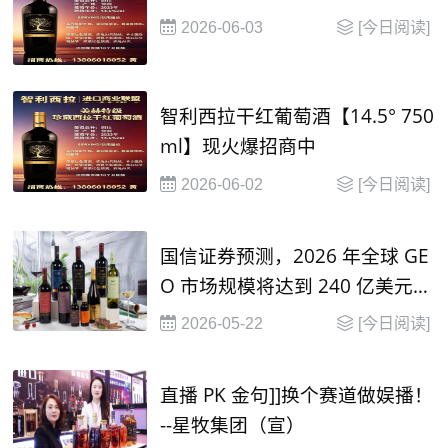
2026-06-03
[今日阅读]
智利西拉干红葡萄酒【14.5° 750
ml】现火爆招商中
2026-06-02
[今日阅读]
国信证券预测，2026 年全球 GE
O 市场规模将达到 240 亿美元，
并在2030年有望达到 1000 亿美
2026-05-22
[今日阅读]
元
直播 PK 金句]]换个赛道做娱播！
--星牧集团（宣）