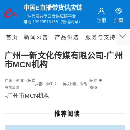
中国E直播带货供应链
一件代发共享云仓供应链平台
注册
加盟
电话 13929516168（微信同号）
首页
新闻公告
产品供选
服务与支持
伙
广州一新文化传媒有限公司-广州
市MCN机构
广州一新文化传媒
签约主
抖音、小红书
美妆护肤、食品
有限公司
播40
-广州市MCN机构